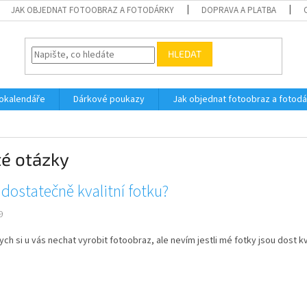
JAK OBJEDNAT FOTOOBRAZ A FOTODÁRKY
DOPRAVA A PLATBA
HLEDAT
okalendáře
Dárkové poukazy
Jak objednat fotoobraz a fotod
té otázky
ostatečně kvalitní fotku?
9
ych si u vás nechat vyrobit fotoobraz, ale nevím jestli mé fotky jsou dost kva