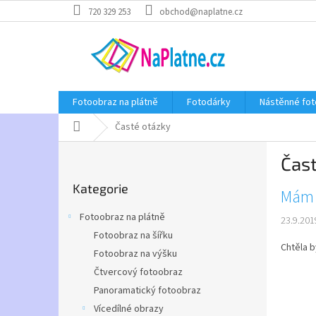
Přejít
720 329 253
obchod@naplatne.cz
na
obsah
Fotoobraz na plátně
Fotodárky
Nástěnné fot
Domů
Časté otázky
P
Čas
o
Přeskočit
s
Kategorie
kategorie
V
Mám d
t
ý
r
Fotoobraz na plátně
23.9.201
p
a
Fotoobraz na šířku
i
n
Chtěla b
s
Fotoobraz na výšku
n
č
í
Čtvercový fotoobraz
l
p
Panoramatický fotoobraz
á
a
Vícedílné obrazy