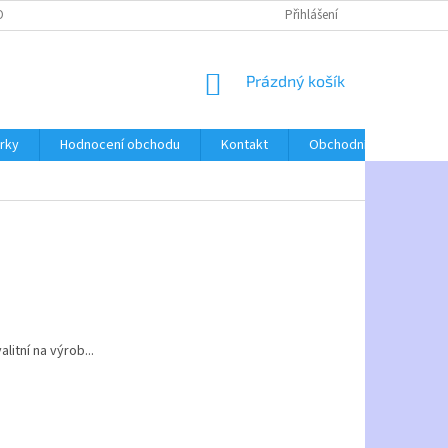
O NÁS
Přihlášení
NÁKUPNÍ
Prázdný košík
KOŠÍK
árky
Hodnocení obchodu
Kontakt
Obchodní podmínky
litní na výrob...