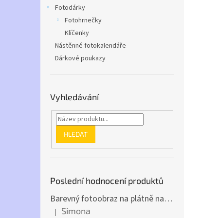
n
n
Fotodárky
k
e
Fotohrnečky
ů
l
Klíčenky
Nástěnné fotokalendáře
Dárkové poukazy
Vyhledávání
HLEDAT
Poslední hodnocení produktů
Barevný fotoobraz na plátně na výšku (z vlastní fotky)
Simona
|
Hodnocení produktu je 5 z 5 hvězdiček.