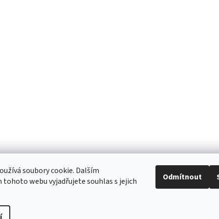
užívá soubory cookie. Dalším
Odmítnout
Zboží.cz
Heureka.cz
tohoto webu vyjadřujete souhlas s jejich
í