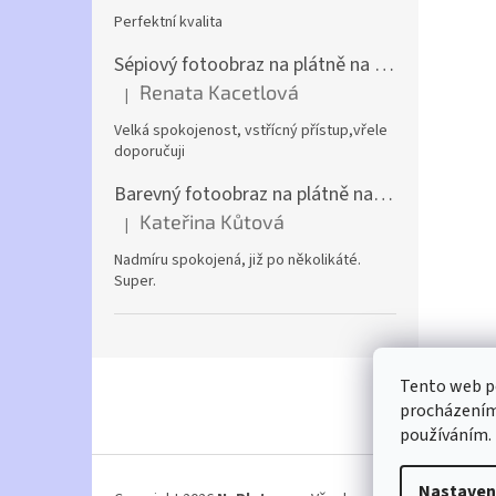
Perfektní kvalita
Sépiový fotoobraz na plátně na výšku (z vlastní fotky)
Renata Kacetlová
|
Hodnocení produktu je 5 z 5 hvězdiček.
Velká spokojenost, vstřícný přístup,vřele
doporučuji
Barevný fotoobraz na plátně na šířku (z vlastní fotky)
Kateřina Kůtová
|
Hodnocení produktu je 5 z 5 hvězdiček.
Nadmíru spokojená, již po několikáté.
Super.
Z
Tento web po
á
procházením 
p
používáním.
a
t
í
Nastaven