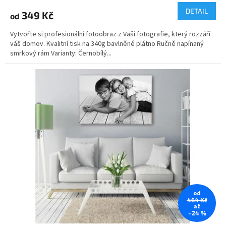
produktu
DETAIL
349 Kč
od
je
5,0
Vytvořte si profesionální fotoobraz z Vaší fotografie, který rozzáří
z
váš domov. Kvalitní tisk na 340g bavlněné plátno Ručně napínaný
5
smrkový rám Varianty: Černobílý...
hvězdiček.
od
464 Kč
až
–24 %