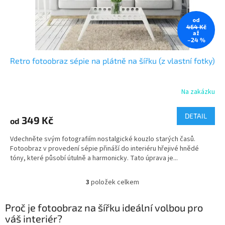
od
464 Kč
až
–24 %
Retro fotoobraz sépie na plátně na šířku (z vlastní fotky)
Na zakázku
Průměrné
hodnocení
produktu
DETAIL
349 Kč
od
je
5,0
Vdechněte svým fotografiím nostalgické kouzlo starých časů.
z
Fotoobraz v provedení sépie přináší do interiéru hřejivé hnědé
5
tóny, které působí útulně a harmonicky. Tato úprava je...
hvězdiček.
3
položek celkem
O
v
l
Proč je fotoobraz na šířku ideální volbou pro
á
váš interiér?
d