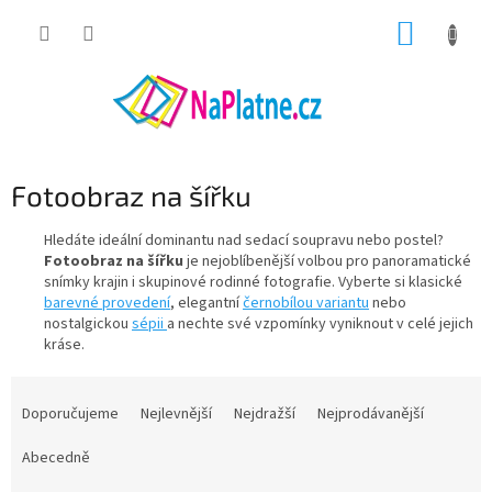
Přejít
NÁKUP
na
obsah
KOŠÍK
Fotoobraz na šířku
Hledáte ideální dominantu nad sedací soupravu nebo postel?
Fotoobraz na šířku
je nejoblíbenější volbou pro panoramatické
snímky krajin i skupinové rodinné fotografie. Vyberte si klasické
barevné provedení
, elegantní
černobílou variantu
nebo
nostalgickou
sépii
a nechte své vzpomínky vyniknout v celé jejich
kráse.
Ř
a
Doporučujeme
Nejlevnější
Nejdražší
Nejprodávanější
z
e
Abecedně
n