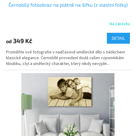
Černobílý fotoobraz na plátně na šířku (z vlastní fotky)
Na zakázku
Průměrné
hodnocení
produktu
DETAIL
349 Kč
od
je
5,0
Proměňte své fotografie v nadčasové umělecké dílo s nádechem
z
klasické elegance. Černobílé provedení dodá vašim vzpomínkám
5
hloubku, styl a umělecký charakter, který nikdy nevyjde...
hvězdiček.