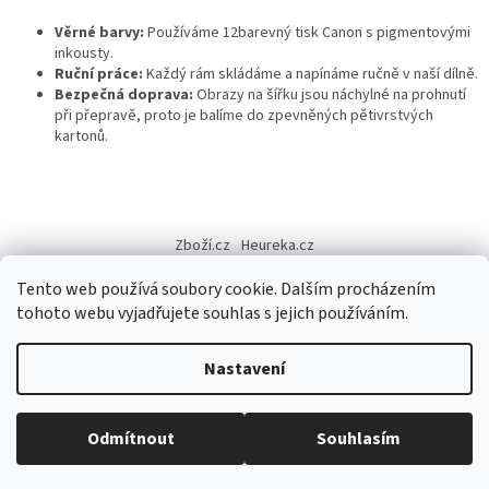
Věrné barvy:
Používáme 12barevný tisk Canon s pigmentovými
inkousty.
Ruční práce:
Každý rám skládáme a napínáme ručně v naší dílně.
Bezpečná doprava:
Obrazy na šířku jsou náchylné na prohnutí
při přepravě, proto je balíme do zpevněných pětivrstvých
kartonů.
Z
á
Zboží.cz
Heureka.cz
p
a
Tento web používá soubory cookie. Dalším procházením
t
tohoto webu vyjadřujete souhlas s jejich používáním.
í
Vytvořil Shoptet
Nastavení
Copyright 2026
NaPlatne.cz
. Všechna práva vyhrazena.
Upravit
Odmítnout
Souhlasím
nastavení cookies