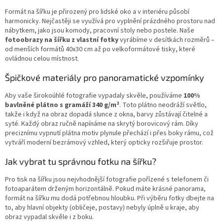
a
Formát na šířku je přirozený pro lidské oko a v interiéru působí
c
harmonicky. Nejčastěji se využívá pro vyplnění prázdného prostoru nad
í
nábytkem, jako jsou komody, pracovní stoly nebo postele. Naše
p
fotoobrazy na šířku z vlastní fotky
vyrábíme v desítkách rozměrů –
r
od menších formátů 40x30 cm až po velkoformátové tisky, které
v
ovládnou celou místnost.
k
y
Špičkové materiály pro panoramatické vzpomínky
v
ý
Aby vaše širokoúhlé fotografie vypadaly skvěle, používáme
100%
p
bavlněné plátno s gramáží 340 g/m²
. Toto plátno neodráží světlo,
i
takže i když na obraz dopadá slunce z okna, barvy zůstávají čitelné a
s
syté. Každý obraz ručně napínáme na skrytý borovicový rám. Díky
u
preciznímu vypnutí plátna motiv plynule přechází i přes boky rámu, což
vytváří moderní bezrámový vzhled, který opticky rozšiřuje prostor.
Jak vybrat tu správnou fotku na šířku?
Pro tisk na šířku jsou nejvhodnější fotografie pořízené s telefonem či
fotoaparátem drženým horizontálně. Pokud máte krásné panorama,
formát na šířku mu dodá potřebnou hloubku. Při výběru fotky dbejte na
to, aby hlavní objekty (obličeje, postavy) nebyly úplně u kraje, aby
obraz vypadal skvěle i z boku.