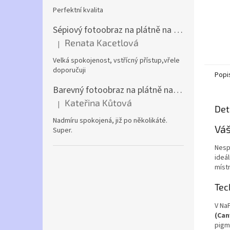
Perfektní kvalita
Sépiový fotoobraz na plátně na výšku (z vlastní fotky)
Renata Kacetlová
|
Hodnocení produktu je 5 z 5 hvězdiček.
Velká spokojenost, vstřícný přístup,vřele
doporučuji
Popi
Barevný fotoobraz na plátně na šířku (z vlastní fotky)
Kateřina Kůtová
|
Hodnocení produktu je 5 z 5 hvězdiček.
Det
Nadmíru spokojená, již po několikáté.
Váš
Super.
Nesp
ideál
míst
Tec
V Na
(Can
pigm