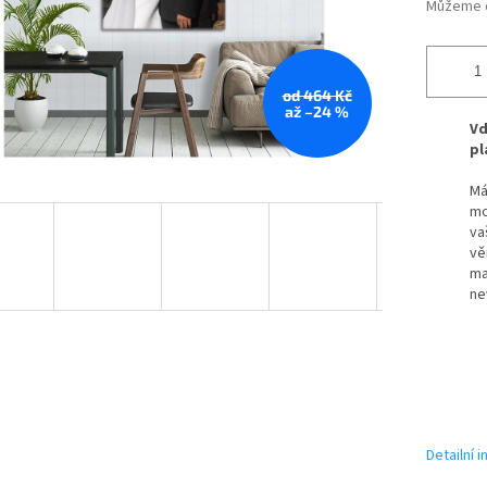
Můžeme d
od 464 Kč
až –24 %
Vd
pl
Má
mo
va
vě
ma
ne
Detailní 