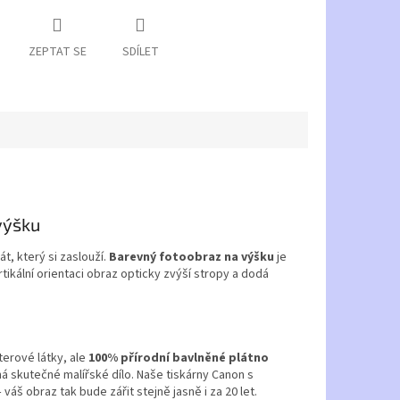
ZEPTAT SE
SDÍLET
 výšku
, který si zaslouží.
Barevný fotoobraz na výšku
je
rtikální orientaci obraz opticky zvýší stropy a dodá
terové látky, ale
100% přírodní bavlněné plátno
ná skutečné malířské dílo. Naše tiskárny Canon s
 váš obraz tak bude zářit stejně jasně i za 20 let.