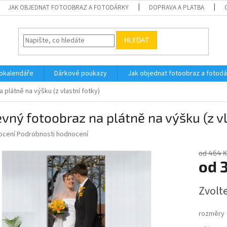
JAK OBJEDNAT FOTOOBRAZ A FOTODÁRKY
DOPRAVA A PLATBA
HLEDAT
okalendáře
Dárkové poukazy
Jak objednat fotoobraz a fotod
 plátně na výšku (z vlastní fotky)
vný fotoobraz na plátně na výšku (z vl
né
ocení
Podrobnosti hodnocení
ní
u
od 464 K
od
Měrná
Zvolt
cena:
ek.
rozměry