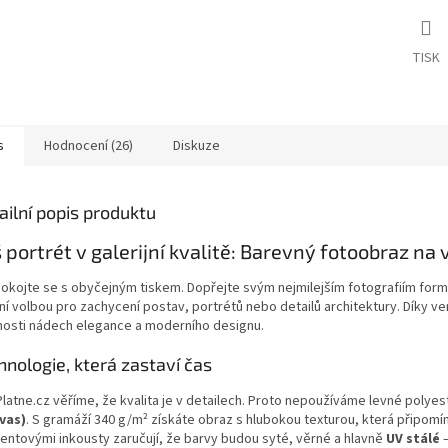
TISK
s
Hodnocení (26)
Diskuze
ailní popis produktu
 portrét v galerijní kvalitě: Barevný fotoobraz na
okojte se s obyčejným tiskem. Dopřejte svým nejmilejším fotografiím formát
ní volbou pro zachycení postav, portrétů nebo detailů architektury. Díky ve
nosti nádech elegance a moderního designu.
hnologie, která zastaví čas
Platne.cz věříme, že kvalita je v detailech. Proto nepoužíváme levné polyes
vas)
. S gramáží 340 g/m² získáte obraz s hlubokou texturou, která připomí
entovými inkousty zaručují, že barvy budou syté, věrné a hlavně
UV stálé
–