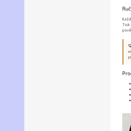
Ruč
Každ
Tisk 
pově

m
p
Pro