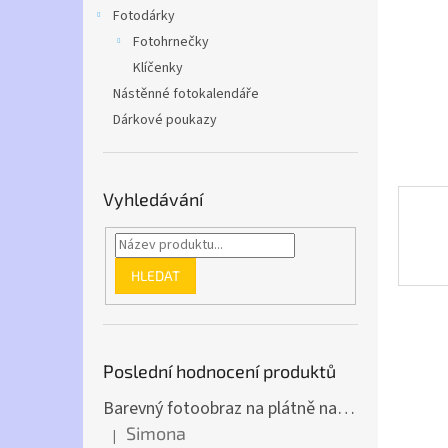
n
Fotodárky
e
Fotohrnečky
l
Klíčenky
Nástěnné fotokalendáře
Dárkové poukazy
Vyhledávání
HLEDAT
Poslední hodnocení produktů
Barevný fotoobraz na plátně na výšku (z vlastní fotky)
Simona
|
Hodnocení produktu je 5 z 5 hvězdiček.