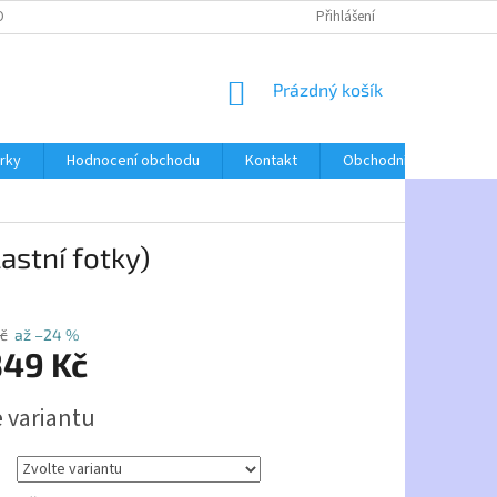
O NÁS
Přihlášení
NÁKUPNÍ
Prázdný košík
KOŠÍK
árky
Hodnocení obchodu
Kontakt
Obchodní podmínky
astní fotky)
č
až –24 %
349 Kč
e variantu