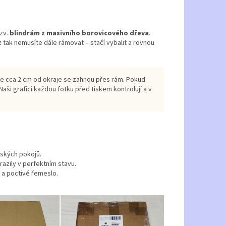
tzv.
blindrám z masivního borovicového dřeva
.
z tak nemusíte dále rámovat – stačí vybalit a rovnou
že cca 2 cm od okraje se zahnou přes rám. Pokud
 Naši grafici každou fotku před tiskem kontrolují a v
tských pokojů.
azily v perfektním stavu.
a poctivé řemeslo.