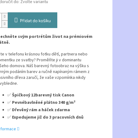
oručit do:
Zvolte variantu
Přidat do košíku
echněte svým portrétům život na prémiovém
átně.
te v telefonu krásnou fotku dětí, partnera nebo
mentku ze svatby? Proměňte ji v dominantu
šeho domova. Náš barevný fotoobraz na výšku s
rným podáním barev a ručně napínaným rámem z
sivního dřeva zaručí, že vaše vzpomínka nikdy
vybledne.
✅
Špičkový 12barevný tisk Canon
✅
Pevnébavlněné plátno 340 g/m²
✅
Dřevěný rám a háček zdarma
✅
Expedujeme již do 3 pracovních dnů
informace