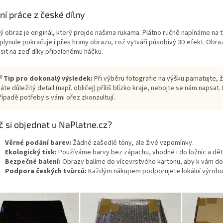
ní práce z české dílny
ý obraz je originál, který projde našima rukama. Plátno ručně napínáme na 
plynule pokračuje i přes hrany obrazu, což vytváří působivý 3D efekt. Obra
sit na zeď díky přibalenému háčku.
 Tip pro dokonalý výsledek:
Při výběru fotografie na výšku pamatujte, 
áte důležitý detail (např. obličej) příliš blízko kraje, nebojte se nám napsat.
řípadě potřeby s vámi ořez zkonzultují.
č si objednat u NaPlatne.cz?
Věrné podání barev:
Žádné zašedlé tóny, ale živé vzpomínky.
Ekologický tisk:
Používáme barvy bez zápachu, vhodné i do ložnic a dě
Bezpečné balení:
Obrazy balíme do vícevrstvého kartonu, aby k vám dor
Podpora českých tvůrců:
Každým nákupem podporujete lokální výrobu 