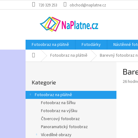
Přejít
720 329 253
obchod@naplatne.cz
na
obsah
Fotoobraz na plátně
Fotodárky
Nástěnné fot
Domů
Fotoobraz na plátně
Barevný fotoobraz na
P
Bare
o
Přeskočit
s
Průměr
26 hodn
Kategorie
kategorie
t
hodnoce
r
produkt
Fotoobraz na plátně
a
je
Fotoobraz na šířku
5,0
n
z
Fotoobraz na výšku
n
5
í
Čtvercový fotoobraz
hvězdič
p
Panoramatický fotoobraz
a
Vícedílné obrazy